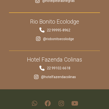
@hotelpedrasnegras
Rio Bonito Ecolodge
22 99995-8962
@riobonitoecolodge
Hotel Fazenda Colinas
22 99102-6618
@hotelfazendacolinas